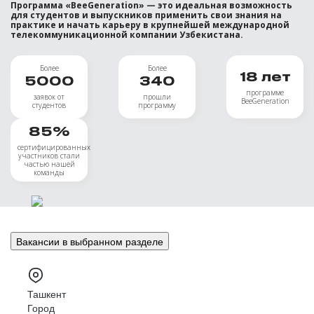
Программа «BeeGeneration» — это идеальная возможность
для студентов и выпускников применить свои знания на
практике и начать карьеру в крупнейшей международной
телекоммуникационной компании Узбекистана.
Более
Более
18
лет
5000
340
программе
заявок от
прошли
BeeGeneration
студентов
программу
85
%
сертифицированных
участников стали
частью нашей
команды
Вакансии в выбранном разделе
Ташкент
Город