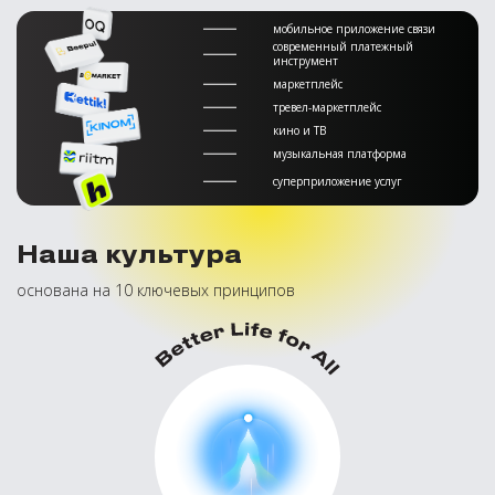
мобильное приложение связи
современный платежный
инструмент
маркетплейс
тревел-маркетплейс
кино и ТВ
музыкальная платформа
суперприложение услуг
Наша культура
основана на 10 ключевых принципов